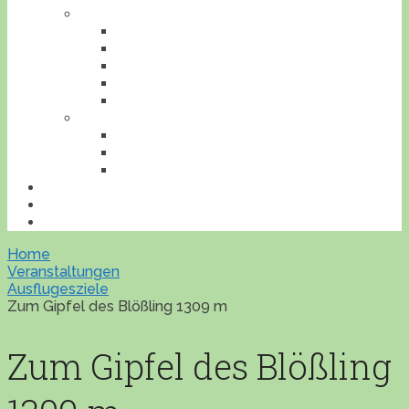
TIERE
AMPHIBIEN
INSEKTEN
REPTILIEN
SÄUGETIERE
VÖGEL
VERANSTALTUNGEN
AUSFLUGESZIELE
AUSSTELLUNGEN
WORKSHOPS
BONSAILEXIKON
ÜBERSICHT
IMPRESSUM
Home
Veranstaltungen
Ausflugesziele
Zum Gipfel des Blößling 1309 m
Zum Gipfel des Blößling