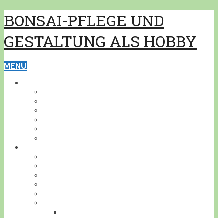
BONSAI-PFLEGE UND
GESTALTUNG ALS HOBBY
MENU
GRUNDWISSEN
PFLEGE
GESTALTUNG
BONSAISCHALEN
PFLANZEN BESTIMMEN
PFLANZENSCHUTZ
WERKZEUG
BONSAI
INDOOR
KALTHAUS
OUTDOOR
AKZENTPFLANZEN
GESTALTUNGSBEISPIELE
DEIN BONSAI!
STELLE DEINEN BONSAI VOR