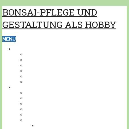
BONSAI-PFLEGE UND
GESTALTUNG ALS HOBBY
MENU
GRUNDWISSEN
PFLEGE
GESTALTUNG
BONSAISCHALEN
PFLANZEN BESTIMMEN
PFLANZENSCHUTZ
WERKZEUG
BONSAI
INDOOR
KALTHAUS
OUTDOOR
AKZENTPFLANZEN
GESTALTUNGSBEISPIELE
DEIN BONSAI!
STELLE DEINEN BONSAI VOR