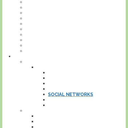
BONSAIJAHR
BONSAIGEDANKEN
AUF DEM BALKON
NEIN DANKE
LEXIKON
INTERVIEWS
FOTOWETTBEWERB
LITERATUR
FOTOGRAFIE
VIDEO
SONSTIGES
LINKS
BONSAILINKS
BONSAI-INFOS
VERBÄNDE
BONSAIHANDEL
BLOGS
SOCIAL NETWORKS
PFLANZEN
WEITERE LINKS
PRESSE
BLOPGARADEN
UMFRAGEN
STATISTIKEN