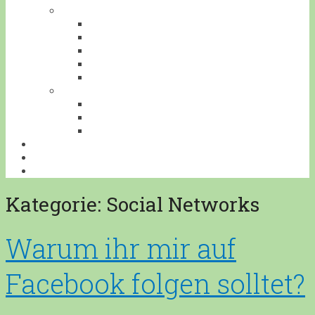
TIERE
AMPHIBIEN
INSEKTEN
REPTILIEN
SÄUGETIERE
VÖGEL
VERANSTALTUNGEN
AUSFLUGESZIELE
AUSSTELLUNGEN
WORKSHOPS
BONSAILEXIKON
ÜBERSICHT
IMPRESSUM
Kategorie:
Social Networks
Warum ihr mir auf
Facebook folgen solltet?