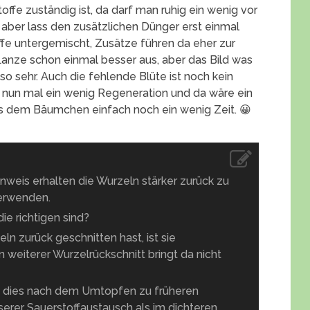
offe zuständig ist, da darf man ruhig ein wenig vor
, aber lass den zusätzlichen Dünger erst einmal
fe untergemischt, Zusätze führen da eher zur
lanze schon einmal besser aus, aber das Bild was
so sehr. Auch die fehlende Blüte ist noch kein
t nun mal ein wenig Regeneration und da wäre ein
ss dem Bäumchen einfach noch ein wenig Zeit. 😀
inweis erhalten die Wurzeln stärker zurück zu
erwenden.
die richtigen sind?
ln zurück geschnitten hast, ist sie
 weiterer Wurzelrückschnitt bringt da nicht
te dies nach dem Umtopfen zu früheren
erer Sauerstoffaustausch als im dichteren