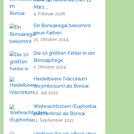
März …
9. Februar 2026
Ein Bonsairegal bekommt
neue Farben
25. Oktober 2024
Die 10 größten Fehler in der
Bonsaipflege
2. Oktober 2024
Heidelbeere (Vaccinium
corymbosum) als Bonsai
10. Juli 2022
Weihnachtsstern (Euphorbia
pulcherrima) als Bonsai
11. September 2021
Umfrage für ein eBook über