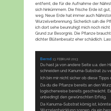
entfernt, die für die Aufnahme der Nährst
sich hinkümmern. Die frische Erde ist gut
weg. Neue Erde hat immer auch Nährstof
Wurzelverbrennung. Sicherlich sah die Pf
ich dort sehe beunruhigt mich noch nicht 
Grund zur Besorgnis. Die Pflanze brauch
dichter Blütenbesatz eher schädlich. La
Bernd
13. FEBRUAR 2013
Du hast ja von andere Seite u.a. den H
schneiden und Kanuma-Substrat zu v
Ich bin mir nicht sicher ob diese Tipps 
Da du die Pflanze bereits an den Wurze
logischerweise bereits geschwächt. Ein
unbedingt den gewünschten Erfolg.
Da Kanuma-Substrat körnig ist, könn
Wurzelentwicklung sorgen, da ein bess