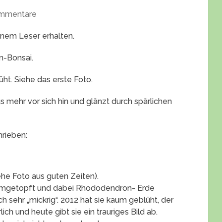
mmentare
inem Leser erhalten.
n-Bonsai.
ht. Siehe das erste Foto.
 mehr vor sich hin und glänzt durch spärlichen
hrieben:
iehe Foto aus guten Zeiten).
t umgetopft und dabei Rhododendron- Erde
h sehr „mickrig“. 2012 hat sie kaum geblüht, der
ich und heute gibt sie ein trauriges Bild ab.