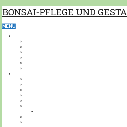
BONSAI-PFLEGE UND GEST
MENU
GRUNDWISSEN
PFLEGE
GESTALTUNG
BONSAISCHALEN
PFLANZEN BESTIMMEN
PFLANZENSCHUTZ
WERKZEUG
BONSAI
INDOOR
KALTHAUS
OUTDOOR
AKZENTPFLANZEN
GESTALTUNGSBEISPIELE
DEIN BONSAI!
STELLE DEINEN BONSAI VOR
BONSAIJAHR
BONSAIGEDANKEN