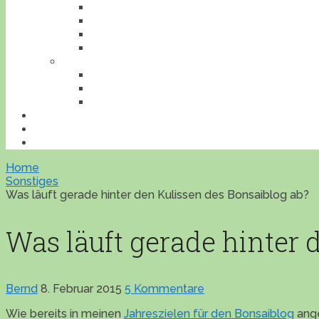
INSEKTEN
REPTILIEN
SÄUGETIERE
VÖGEL
VERANSTALTUNGEN
AUSFLUGESZIELE
AUSSTELLUNGEN
WORKSHOPS
BONSAILEXIKON
ÜBERSICHT
IMPRESSUM
Home
Sonstiges
Was läuft gerade hinter den Kulissen des Bonsaiblog ab?
Was läuft gerade hinter 
Bernd
8. Februar 2015
5 Kommentare
Wie bereits in meinen
Jahreszielen für den Bonsaiblog
ange