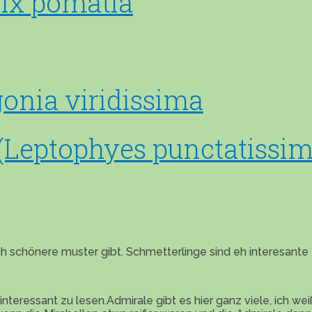
ix pomatia
onia viridissima
 (Leptophyes punctatissim
 schönere muster gibt. Schmetterlinge sind eh interesante 
nteressant zu lesen.Admirale gibt es hier ganz viele, ich w