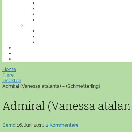
INSEKTEN
REPTILIEN
SÄUGETIERE
VÖGEL
VERANSTALTUNGEN
AUSFLUGESZIELE
AUSSTELLUNGEN
WORKSHOPS
BONSAILEXIKON
ÜBERSICHT
IMPRESSUM
Home
Tiere
Insekten
Admiral (Vanessa atalanta) – (Schmetterling)
Admiral (Vanessa atalant
Bernd
16. Juni 2010
2 Kommentare