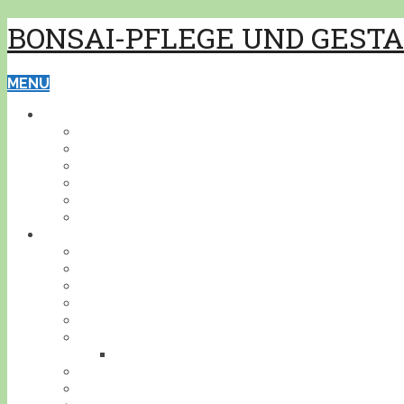
BONSAI-PFLEGE UND GEST
MENU
GRUNDWISSEN
PFLEGE
GESTALTUNG
BONSAISCHALEN
PFLANZEN BESTIMMEN
PFLANZENSCHUTZ
WERKZEUG
BONSAI
INDOOR
KALTHAUS
OUTDOOR
AKZENTPFLANZEN
GESTALTUNGSBEISPIELE
DEIN BONSAI!
STELLE DEINEN BONSAI VOR
BONSAIJAHR
BONSAIGEDANKEN