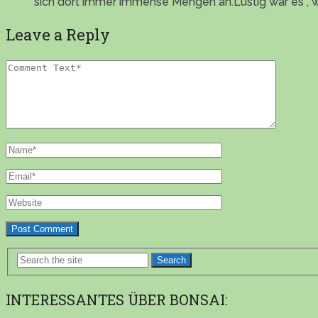
sich dort immer immense Mengen an.Lustig war es , w
Leave a Reply
Search
INTERESSANTES ÜBER BONSAI: