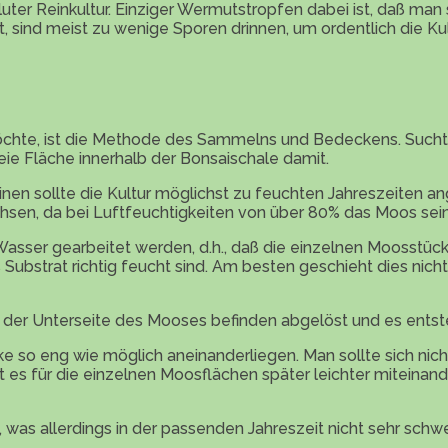
uter Reinkultur. Einziger Wermutstropfen dabei ist, daß man
sind meist zu wenige Sporen drinnen, um ordentlich die Kult
 möchte, ist die Methode des Sammelns und Bedeckens. Suc
e Fläche innerhalb der Bonsaischale damit.
einen sollte die Kultur möglichst zu feuchten Jahreszeiten 
hsen, da bei Luftfeuchtigkeiten von über 80% das Moos sei
asser gearbeitet werden, d.h., daß die einzelnen Moosstüc
Substrat richtig feucht sind. Am besten geschieht dies nich
n der Unterseite des Mooses befinden abgelöst und es entst
cke so eng wie möglich aneinanderliegen. Man sollte sich ni
 es für die einzelnen Moosflächen später leichter miteina
 was allerdings in der passenden Jahreszeit nicht sehr schwer