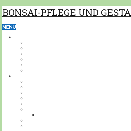
BONSAI-PFLEGE UND GEST
MENU
GRUNDWISSEN
PFLEGE
GESTALTUNG
BONSAISCHALEN
PFLANZEN BESTIMMEN
PFLANZENSCHUTZ
WERKZEUG
BONSAI
INDOOR
KALTHAUS
OUTDOOR
AKZENTPFLANZEN
GESTALTUNGSBEISPIELE
DEIN BONSAI!
STELLE DEINEN BONSAI VOR
BONSAIJAHR
BONSAIGEDANKEN