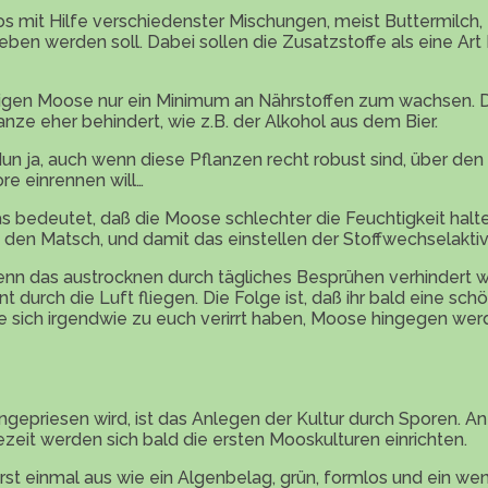
s mit Hilfe verschiedenster Mischungen, meist Buttermilch, 
eben werden soll. Dabei sollen die Zusatzstoffe als eine A
nötigen Moose nur ein Minimum an Nährstoffen zum wachsen.
nze eher behindert, wie z.B. der Alkohol aus dem Bier.
un ja, auch wenn diese Pflanzen recht robust sind, über den
ore einrennen will…
edeutet, daß die Moose schlechter die Feuchtigkeit halten
 den Matsch, und damit das einstellen der Stoffwechselaktiv
wenn das austrocknen durch tägliches Besprühen verhindert wi
 durch die Luft fliegen. Die Folge ist, daß ihr bald eine s
he sich irgendwie zu euch verirrt haben, Moose hingegen werd
 angepriesen wird, ist das Anlegen der Kultur durch Sporen. A
ezeit werden sich bald die ersten Mooskulturen einrichten.
 einmal aus wie ein Algenbelag, grün, formlos und ein weni