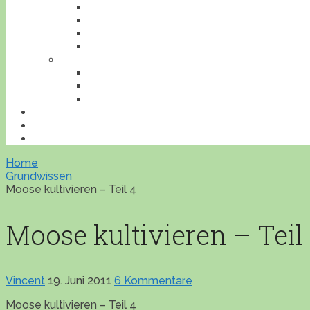
INSEKTEN
REPTILIEN
SÄUGETIERE
VÖGEL
VERANSTALTUNGEN
AUSFLUGESZIELE
AUSSTELLUNGEN
WORKSHOPS
BONSAILEXIKON
ÜBERSICHT
IMPRESSUM
Home
Grundwissen
Moose kultivieren – Teil 4
Moose kultivieren – Teil
Vincent
19. Juni 2011
6 Kommentare
Moose kultivieren – Teil 4