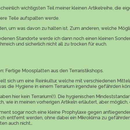
inlich wichtigsten Teil meiner kleinen Artikelreihe, die eige
rere Teile aufspalten werde.
den, um was davon zu halten ist. Zum anderen, welche Mögl
denen Standorte werde ich dann noch einen kleinen Sonderar
hrreich und sicherlich nicht all zu trocken für euch.
: Fertige Moosplatten aus den Terraristikshops.
ndelt sich um eine Reinkultur, welche mit verschiedenen Mitt
was die Hygiene in einem Terrarium irgendwie gefährden kön
aben hier kein Terrarium(!). Die hygienischen Mindeststandart
ch, wie in meinen vorherigen Artikeln erläutert, aber möglich,
 Moment sogar noch eine kleine Prophylaxe gegen anfliegende
ch entfernt werden, ohne dabei ein Mikroklima zu gefährden,
tten auch nicht…