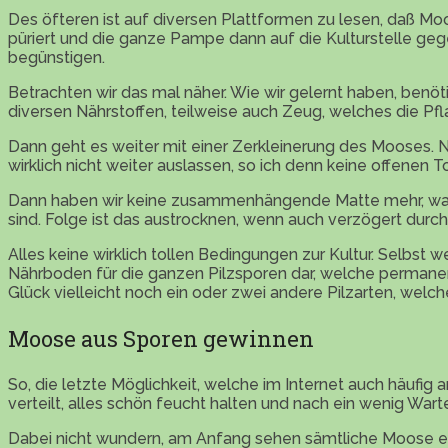
Des öfteren ist auf diversen Plattformen zu lesen, daß Moo
püriert und die ganze Pampe dann auf die Kulturstelle geg
begünstigen.
Betrachten wir das mal näher. Wie wir gelernt haben, be
diversen Nährstoffen, teilweise auch Zeug, welches die Pfla
Dann geht es weiter mit einer Zerkleinerung des Mooses. N
wirklich nicht weiter auslassen, so ich denn keine offenen T
Dann haben wir keine zusammenhängende Matte mehr, was b
sind. Folge ist das austrocknen, wenn auch verzögert durch
Alles keine wirklich tollen Bedingungen zur Kultur. Selbst 
Nährboden für die ganzen Pilzsporen dar, welche permanent
Glück vielleicht noch ein oder zwei andere Pilzarten, welc
Moose aus Sporen gewinnen
So, die letzte Möglichkeit, welche im Internet auch häufig
verteilt, alles schön feucht halten und nach ein wenig Wart
Dabei nicht wundern, am Anfang sehen sämtliche Moose erst