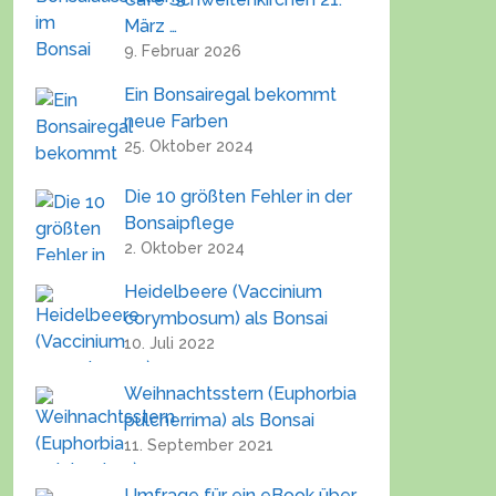
März …
9. Februar 2026
Ein Bonsairegal bekommt
neue Farben
25. Oktober 2024
Die 10 größten Fehler in der
Bonsaipflege
2. Oktober 2024
Heidelbeere (Vaccinium
corymbosum) als Bonsai
10. Juli 2022
Weihnachtsstern (Euphorbia
pulcherrima) als Bonsai
11. September 2021
Umfrage für ein eBook über