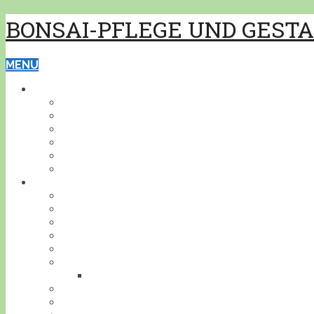
BONSAI-PFLEGE UND GEST
MENU
GRUNDWISSEN
PFLEGE
GESTALTUNG
BONSAISCHALEN
PFLANZEN BESTIMMEN
PFLANZENSCHUTZ
WERKZEUG
BONSAI
INDOOR
KALTHAUS
OUTDOOR
AKZENTPFLANZEN
GESTALTUNGSBEISPIELE
DEIN BONSAI!
STELLE DEINEN BONSAI VOR
BONSAIJAHR
BONSAIGEDANKEN