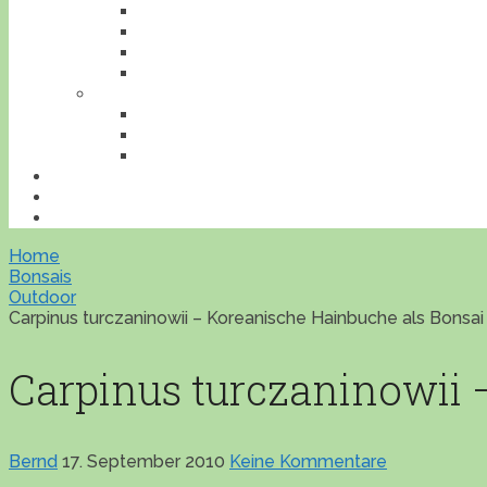
INSEKTEN
REPTILIEN
SÄUGETIERE
VÖGEL
VERANSTALTUNGEN
AUSFLUGESZIELE
AUSSTELLUNGEN
WORKSHOPS
BONSAILEXIKON
ÜBERSICHT
IMPRESSUM
Home
Bonsais
Outdoor
Carpinus turczaninowii – Koreanische Hainbuche als Bonsai
Carpinus turczaninowii 
Bernd
17. September 2010
Keine Kommentare