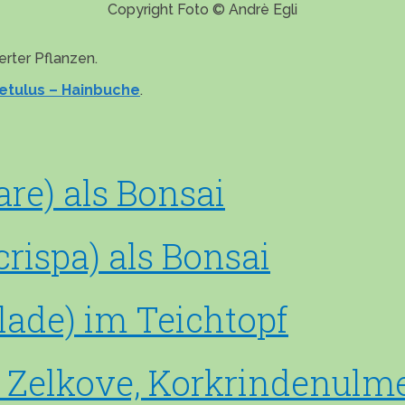
Copyright Foto © Andrè Egli
erter Pflanzen.
etulus – Hainbuche
.
are) als Bonsai
rispa) als Bonsai
lade) im Teichtopf
 Zelkove, Korkrindenulme