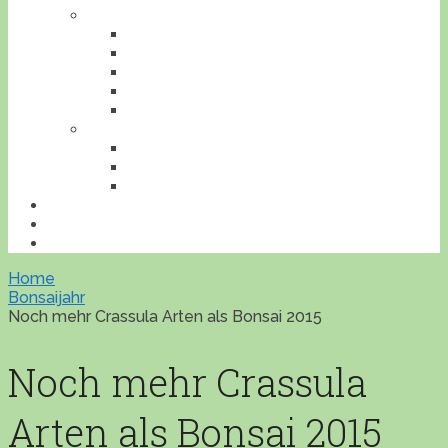
TIERE
AMPHIBIEN
INSEKTEN
REPTILIEN
SÄUGETIERE
VÖGEL
VERANSTALTUNGEN
AUSFLUGESZIELE
AUSSTELLUNGEN
WORKSHOPS
BONSAILEXIKON
ÜBERSICHT
IMPRESSUM
Home
Bonsaijahr
Noch mehr Crassula Arten als Bonsai 2015
Noch mehr Crassula
Arten als Bonsai 2015