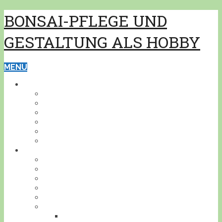
BONSAI-PFLEGE UND
GESTALTUNG ALS HOBBY
MENU
GRUNDWISSEN
PFLEGE
GESTALTUNG
BONSAISCHALEN
PFLANZEN BESTIMMEN
PFLANZENSCHUTZ
WERKZEUG
BONSAI
INDOOR
KALTHAUS
OUTDOOR
AKZENTPFLANZEN
GESTALTUNGSBEISPIELE
DEIN BONSAI!
STELLE DEINEN BONSAI VOR