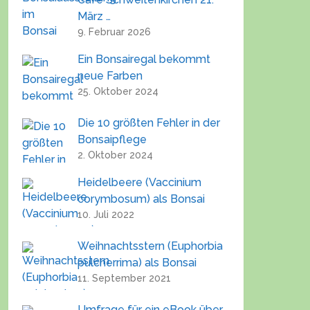
März …
9. Februar 2026
Ein Bonsairegal bekommt
neue Farben
25. Oktober 2024
Die 10 größten Fehler in der
Bonsaipflege
2. Oktober 2024
Heidelbeere (Vaccinium
corymbosum) als Bonsai
10. Juli 2022
Weihnachtsstern (Euphorbia
pulcherrima) als Bonsai
11. September 2021
Umfrage für ein eBook über