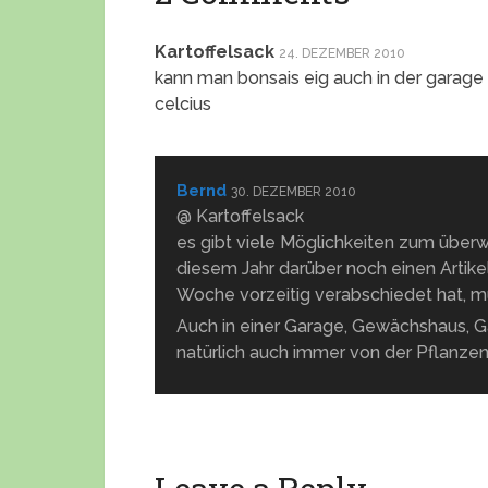
Kartoffelsack
24. DEZEMBER 2010
kann man bonsais eig auch in der garage
celcius
Bernd
30. DEZEMBER 2010
@ Kartoffelsack
es gibt viele Möglichkeiten zum überwi
diesem Jahr darüber noch einen Artikel
Woche vorzeitig verabschiedet hat, mu
Auch in einer Garage, Gewächshaus, G
natürlich auch immer von der Pflanzen