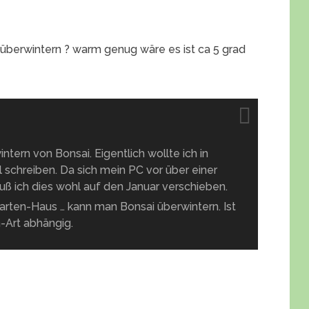
 überwintern ? warm genug wäre es ist ca 5 grad
ntern von Bonsai. Eigentlich wollte ich in
 schreiben. Da sich mein PC vor über einer
ß ich dies wohl auf den Januar verschieben.
arten-Haus … kann man Bonsai überwintern. Ist
-Art abhängig.