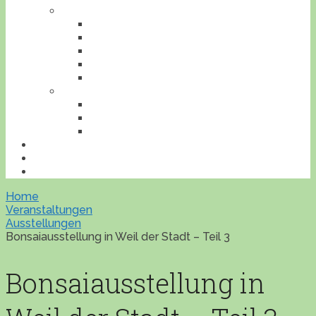
TIERE
AMPHIBIEN
INSEKTEN
REPTILIEN
SÄUGETIERE
VÖGEL
VERANSTALTUNGEN
AUSFLUGESZIELE
AUSSTELLUNGEN
WORKSHOPS
BONSAILEXIKON
ÜBERSICHT
IMPRESSUM
Home
Veranstaltungen
Ausstellungen
Bonsaiausstellung in Weil der Stadt – Teil 3
Bonsaiausstellung in