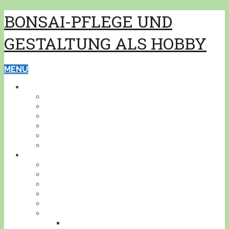
BONSAI-PFLEGE UND
GESTALTUNG ALS HOBBY
MENU
GRUNDWISSEN
PFLEGE
GESTALTUNG
BONSAISCHALEN
PFLANZEN BESTIMMEN
PFLANZENSCHUTZ
WERKZEUG
BONSAI
INDOOR
KALTHAUS
OUTDOOR
AKZENTPFLANZEN
GESTALTUNGSBEISPIELE
DEIN BONSAI!
STELLE DEINEN BONSAI VOR