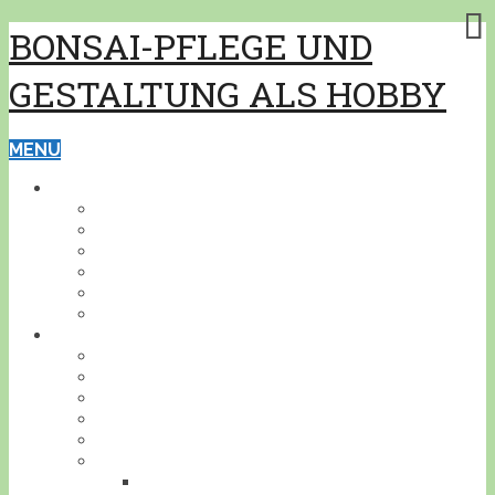
BONSAI-PFLEGE UND
GESTALTUNG ALS HOBBY
MENU
GRUNDWISSEN
PFLEGE
GESTALTUNG
BONSAISCHALEN
PFLANZEN BESTIMMEN
PFLANZENSCHUTZ
WERKZEUG
BONSAI
INDOOR
KALTHAUS
OUTDOOR
AKZENTPFLANZEN
GESTALTUNGSBEISPIELE
DEIN BONSAI!
STELLE DEINEN BONSAI VOR