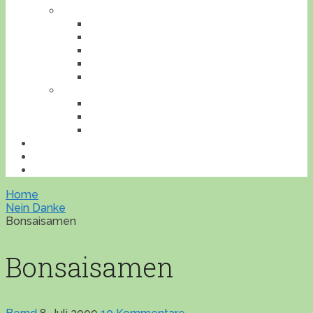
TIERE
AMPHIBIEN
INSEKTEN
REPTILIEN
SÄUGETIERE
VÖGEL
VERANSTALTUNGEN
AUSFLUGESZIELE
AUSSTELLUNGEN
WORKSHOPS
BONSAILEXIKON
ÜBERSICHT
IMPRESSUM
Home
Nein Danke
Bonsaisamen
Bonsaisamen