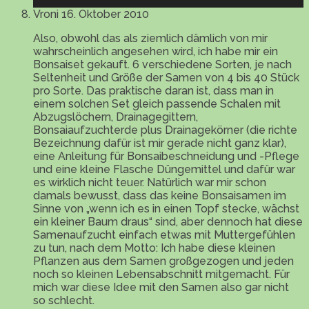
Vroni
16. Oktober 2010
Also, obwohl das als ziemlich dämlich von mir
wahrscheinlich angesehen wird, ich habe mir ein
Bonsaiset gekauft. 6 verschiedene Sorten, je nach
Seltenheit und Größe der Samen von 4 bis 40 Stück
pro Sorte. Das praktische daran ist, dass man in
einem solchen Set gleich passende Schalen mit
Abzugslöchern, Drainagegittern,
Bonsaiaufzuchterde plus Drainagekörner (die richte
Bezeichnung dafür ist mir gerade nicht ganz klar),
eine Anleitung für Bonsaibeschneidung und -Pflege
und eine kleine Flasche Düngemittel und dafür war
es wirklich nicht teuer. Natürlich war mir schon
damals bewusst, dass das keine Bonsaisamen im
Sinne von „wenn ich es in einen Topf stecke, wächst
ein kleiner Baum draus“ sind, aber dennoch hat diese
Samenaufzucht einfach etwas mit Muttergefühlen
zu tun, nach dem Motto: Ich habe diese kleinen
Pflanzen aus dem Samen großgezogen und jeden
noch so kleinen Lebensabschnitt mitgemacht. Für
mich war diese Idee mit den Samen also gar nicht
so schlecht.