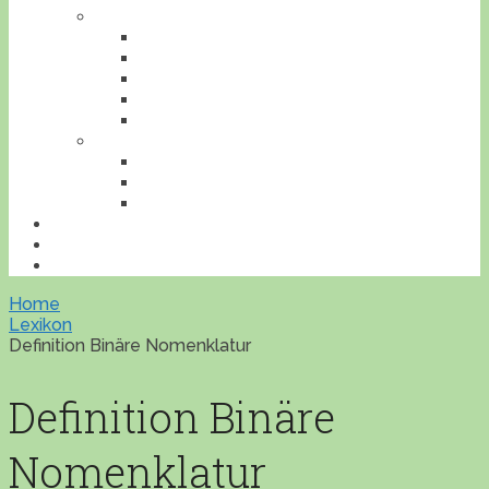
TIERE
AMPHIBIEN
INSEKTEN
REPTILIEN
SÄUGETIERE
VÖGEL
VERANSTALTUNGEN
AUSFLUGESZIELE
AUSSTELLUNGEN
WORKSHOPS
BONSAILEXIKON
ÜBERSICHT
IMPRESSUM
Home
Lexikon
Definition Binäre Nomenklatur
Definition Binäre
Nomenklatur