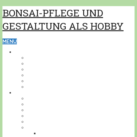
BONSAI-PFLEGE UND
GESTALTUNG ALS HOBBY
MENU
GRUNDWISSEN
PFLEGE
GESTALTUNG
BONSAISCHALEN
PFLANZEN BESTIMMEN
PFLANZENSCHUTZ
WERKZEUG
BONSAI
INDOOR
KALTHAUS
OUTDOOR
AKZENTPFLANZEN
GESTALTUNGSBEISPIELE
DEIN BONSAI!
STELLE DEINEN BONSAI VOR