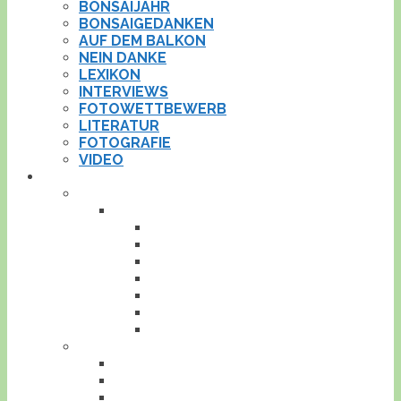
BONSAIJAHR
BONSAIGEDANKEN
AUF DEM BALKON
NEIN DANKE
LEXIKON
INTERVIEWS
FOTOWETTBEWERB
LITERATUR
FOTOGRAFIE
VIDEO
SONSTIGES
LINKS
BONSAILINKS
BONSAI-INFOS
VERBÄNDE
BONSAIHANDEL
BLOGS
SOCIAL NETWORKS
PFLANZEN
WEITERE LINKS
PRESSE
BLOPGARADEN
UMFRAGEN
STATISTIKEN