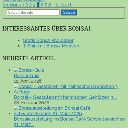
Seitennummerierung
Previous
1
2
3
4
5
6
7
8
…
11
Next
Search
der
Beiträge
INTERESSANTES ÜBER BONSAI:
Gratis Bonsai Wallpaper
T-Shirt mit Bonsai Motiven
NEUESTE ARTIKEL
Bonsai-Quiz
11. April 2026
Bonsai – Gestalten mit heimischen Gehölzen 3. …
28. Februar 2026
Bonsaiausstellung im Bonsai Café Schweitenkirchen
21. März …