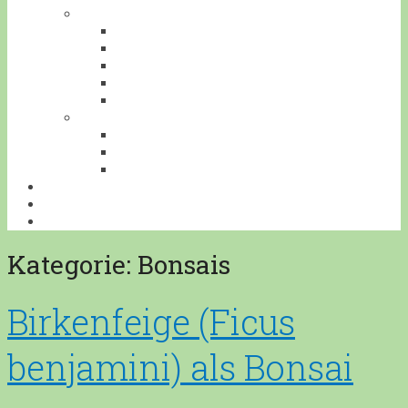
TIERE
AMPHIBIEN
INSEKTEN
REPTILIEN
SÄUGETIERE
VÖGEL
VERANSTALTUNGEN
AUSFLUGESZIELE
AUSSTELLUNGEN
WORKSHOPS
BONSAILEXIKON
ÜBERSICHT
IMPRESSUM
Kategorie:
Bonsais
Birkenfeige (Ficus
benjamini) als Bonsai