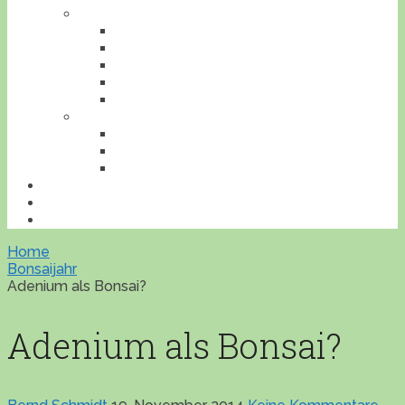
TIERE
AMPHIBIEN
INSEKTEN
REPTILIEN
SÄUGETIERE
VÖGEL
VERANSTALTUNGEN
AUSFLUGESZIELE
AUSSTELLUNGEN
WORKSHOPS
BONSAILEXIKON
ÜBERSICHT
IMPRESSUM
Home
Bonsaijahr
Adenium als Bonsai?
Adenium als Bonsai?