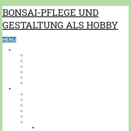
BONSAI-PFLEGE UND
GESTALTUNG ALS HOBBY
MENU
GRUNDWISSEN
PFLEGE
GESTALTUNG
BONSAISCHALEN
PFLANZEN BESTIMMEN
PFLANZENSCHUTZ
WERKZEUG
BONSAI
INDOOR
KALTHAUS
OUTDOOR
AKZENTPFLANZEN
GESTALTUNGSBEISPIELE
DEIN BONSAI!
STELLE DEINEN BONSAI VOR