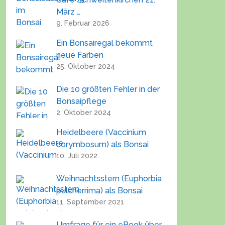
März …
9. Februar 2026
Ein Bonsairegal bekommt
neue Farben
25. Oktober 2024
Die 10 größten Fehler in der
Bonsaipflege
2. Oktober 2024
Heidelbeere (Vaccinium
corymbosum) als Bonsai
10. Juli 2022
Weihnachtsstern (Euphorbia
pulcherrima) als Bonsai
11. September 2021
Umfrage für ein eBook über