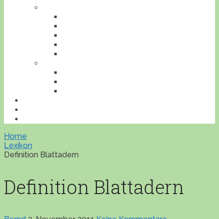
TIERE
AMPHIBIEN
INSEKTEN
REPTILIEN
SÄUGETIERE
VÖGEL
VERANSTALTUNGEN
AUSFLUGESZIELE
AUSSTELLUNGEN
WORKSHOPS
BONSAILEXIKON
ÜBERSICHT
IMPRESSUM
Home
Lexikon
Definition Blattadern
Definition Blattadern