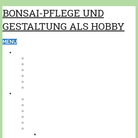
BONSAI-PFLEGE UND
GESTALTUNG ALS HOBBY
MENU
GRUNDWISSEN
PFLEGE
GESTALTUNG
BONSAISCHALEN
PFLANZEN BESTIMMEN
PFLANZENSCHUTZ
WERKZEUG
BONSAI
INDOOR
KALTHAUS
OUTDOOR
AKZENTPFLANZEN
GESTALTUNGSBEISPIELE
DEIN BONSAI!
STELLE DEINEN BONSAI VOR