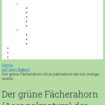
TIERE
AMPHIBIEN
INSEKTEN
REPTILIEN
SÄUGETIERE
VÖGEL
VERANSTALTUNGEN
AUSFLUGESZIELE
AUSSTELLUNGEN
WORKSHOPS
BONSAILEXIKON
ÜBERSICHT
IMPRESSUM
Home
auf dem Balkon
Der grüne Fächerahorn (Acer palmatum) der rot-orange
wurde …
Der grüne Fächerahorn