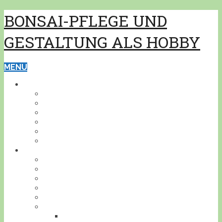
BONSAI-PFLEGE UND
GESTALTUNG ALS HOBBY
MENU
GRUNDWISSEN
PFLEGE
GESTALTUNG
BONSAISCHALEN
PFLANZEN BESTIMMEN
PFLANZENSCHUTZ
WERKZEUG
BONSAI
INDOOR
KALTHAUS
OUTDOOR
AKZENTPFLANZEN
GESTALTUNGSBEISPIELE
DEIN BONSAI!
STELLE DEINEN BONSAI VOR