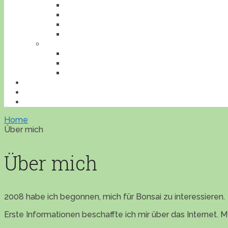
INSEKTEN
REPTILIEN
SÄUGETIERE
VÖGEL
VERANSTALTUNGEN
AUSFLUGESZIELE
AUSSTELLUNGEN
WORKSHOPS
BONSAILEXIKON
ÜBERSICHT
IMPRESSUM
Home
Über mich
Über mich
2008 habe ich begonnen, mich für Bonsai zu interessieren.
Erste Informationen beschaffte ich mir über das Internet. 