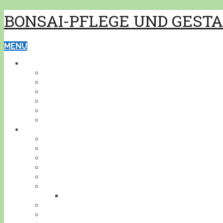
BONSAI-PFLEGE UND GEST
MENU
GRUNDWISSEN
PFLEGE
GESTALTUNG
BONSAISCHALEN
PFLANZEN BESTIMMEN
PFLANZENSCHUTZ
WERKZEUG
BONSAI
INDOOR
KALTHAUS
OUTDOOR
AKZENTPFLANZEN
GESTALTUNGSBEISPIELE
DEIN BONSAI!
STELLE DEINEN BONSAI VOR
BONSAIJAHR
BONSAIGEDANKEN